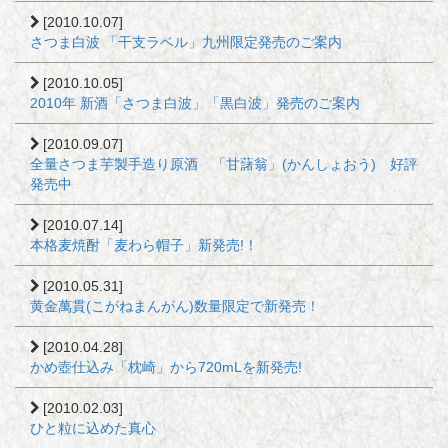
[2010.10.07]
さつま白波 「干支ラベル」九州限定発売のご案内
[2010.10.05]
2010年 新酒「さつま白波」「黒白波」発売のご案内
[2010.09.07]
全量さつま芋製手造り原酒 「甘藷翁」(かんしょおう) 好評
発売中
[2010.07.14]
本格麦焼酎「麦わら帽子」新発売!！
[2010.05.31]
黄金萬貫(こがねまんがん)数量限定で新発売！
[2010.04.28]
かめ壺仕込み「枕崎」から720mLを新発売!
[2010.02.03]
ひと粒に込めた真心