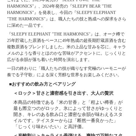
HARMONICS
"
』、
2024
年発売の『
SLEEPY BEAR
"
THE
HARMONICS
"
』を発表し、今回の『
SLEEPY ELEPHANT
"
THE HARMONICS
"
』は、職人たちの技と熟成への探求をさら
に深めた一品です。
『
SLEEPY ELEPHANT
"
THE HARMONICS
"
』は、オーク樽で
25
年貯蔵した原酒をベースに
49
年熟成の超長期貯蔵原酒を含む
複数原酒をブレンドしました。米の上品な甘みを芯に、キャラ
メルのような香りとほのかな苦味がアクセントに。じっくりと
広がる余韻が落ち着いた時間を演出します。
一日の終わりに「職人たちの技が織りなす究極のハーモニーが
奏でる子守歌」による深く芳醇な世界をお楽しみください。
■おすすめの飲み方とペアリング
＜ロック＞甘さと濃密感を引き出す、大人の贅沢
本商品の特徴である「米の甘香」と「程よい樽香」が
最も際立つのがロック。氷によって甘さがゆっくりと
開き、キレのある飲み口と濃密な余韻が味わえるスタ
イルです。テイスターからは「断然一番良かった」
「じっくり味わいたい」と高評価。
＜炭酸割り＞
キャラメル香弾ける、爽快で万能なスタ