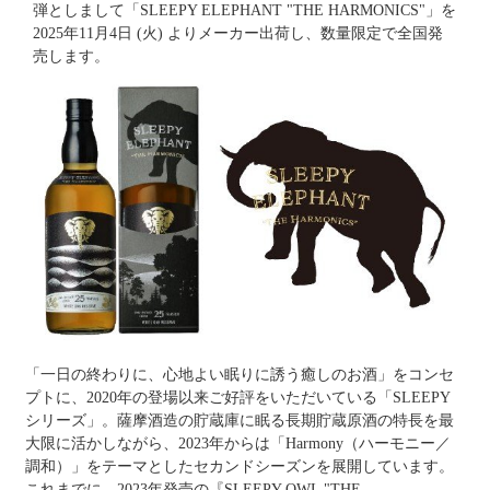
弾としまして「
SLEEPY ELEPHANT
"
THE HARMONICS
"
」を
2025
年
11
月
4
日
(
火
)
よりメーカー出荷し、数量限定で全国発
売します。
「一日の終わりに、心地よい眠りに誘う癒しのお酒」をコンセ
プトに、
2020
年の登場以来ご好評をいただいている「
SLEEPY
シリーズ」。薩摩酒造の貯蔵庫に眠る長期貯蔵原酒の特長を最
大限に活かしながら、
2023
年からは「
Harmony
（ハーモニー／
調和）」をテーマとしたセカンドシーズンを展開しています。
これまでに、
2023
年発売の『
SLEEPY OWL
"
THE