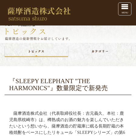
Toggl
MENU
TOP
>
商品情報
『SLEEPY ELEPHANT "THE
HARMONICS"』数量限定で新発売
薩摩酒造株式会社（代表取締役社長：吉元義久、本社：鹿
児島県枕崎市）は、樽熟成のお酒の魅力を楽しんでいただき
たいという想いから、薩
摩酒造の
貯蔵庫に眠る長期貯蔵の本
格焼酎をベースにしたリキュール「
SLEEPY
シリーズ」の第
6