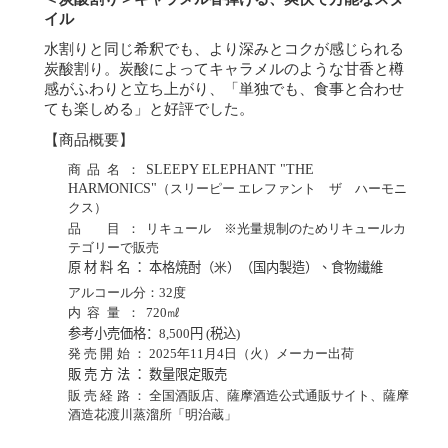
イル
水割りと同じ希釈でも、より深みとコクが感じられる
炭酸割り。炭酸によってキャラメルのような甘香と樽
感がふわりと立ち上がり、「単独でも、食事と合わせ
ても楽しめる」と好評でした。
【商品概要】
商品名：
SLEEPY ELEPHANT
"
THE
HARMONICS
"
（スリーピー エレファント ザ ハーモニ
クス）
品 目：
リキュール ※光量規制のためリキュールカ
テゴリーで販売
原材料名：
本格焼酎（
米
）（国内製造）、食物繊維
アルコール分：
32
度
内容量：
720
㎖
参考小売価格：
8,500
円
(
税込
)
発売開始：
2025
年
11
月
4
日（火）メーカー出荷
販売方法：
数量限定販売
販売経路：
全国酒販店、薩
摩酒造公式通販サイト、薩摩
酒造花渡川蒸溜所「明治蔵」