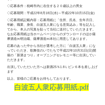
◇応募条件：枕崎市内に在住する２０歳以上の男女
◇応募期間：平成22年8月18日(水)～平成22年10月15日(金)
◇応募用紙記載内容：応募用紙に「住所、氏名、生年月日、
年齢、職業、身長、白波五人衆になる意気込み」等を記入し
てから、本人の写真を貼って当社に送付していただきます。
なお応募用紙は当ホームページからのダウンロードのほか薩
摩酒造㈱明治蔵、薩摩酒造㈱本社に用意してあります。
応募のあった中から当社が選考した方に「白波五人衆」にな
っていただき、歌舞伎のいでたちで平成22年10月31日(日)開
催の「新酒まつり」オープニングセレモニー等に出演してい
ただきます。
出演していただいた方へは新酒25％1.8Ｌビン６本を差し上げ
ます
以上、皆様のご応募をお待ちしております。
白波五人衆応募用紙.pdf