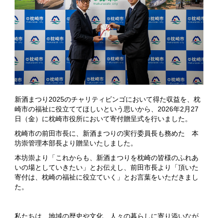
新酒まつり
2025
のチャリティビンゴにおいて得た収益を、枕
崎市の福祉に役立ててほしいという思いから、
2026
年
2
月
27
日（金）に枕崎市役所において寄付贈呈式を行いました。
枕崎市の前田市長に、新酒まつりの実行委員長も務めた 本
坊崇管理本部長より贈呈いたしました。
本坊崇より「これからも、新酒まつりを枕崎の皆様のふれあ
いの場としていきたい」とお伝えし、前田市長より「頂いた
寄付は、枕崎の福祉に役立ていく」とお言葉をいただきまし
た。
私たちは、地域の歴史や文化、人々の暮らしに寄り添いなが