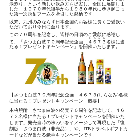
湯割り」という新しい飲み方を提案し、全国に展開しま
した。１９７０年代後半から１９８０年代に巻き起こっ
た第一次焼酎ブームを牽引した銘柄です。
以来、九州のみならず日本全国のお客様に長くご愛飲い
ただいており今日に至ります。
この７０周年を記念し、皆様の日頃のご愛顧に感謝し
しらなみ
て、「
さつま白波７０周年記念企画
４６７３
名様に当
たる！プレゼントキャンペーン
」を開催いたします。
【さつま白波７０周年記念企画 ４６７３
(
しらなみ
)
名様
に当たる！プレゼントキャンペーン 概要】
本格焼酎 さつま白波の発売７０周年を記念して、４６
７３名様に当たる！プレゼントキャンペーンを開催いた
します。発売当時の味わいをイメージして再現した「復
刻版 さつま白波（非売品）」や、
JTB
トラベルギフトカ
ードなどが当たる豪華キャンペーンです。