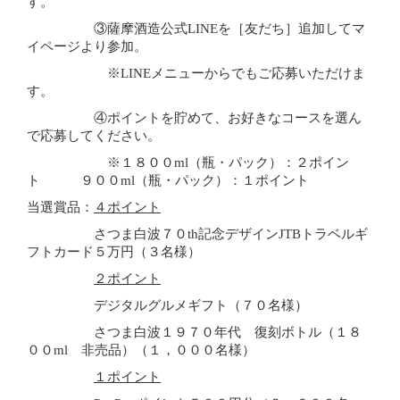
す。
③薩摩酒造公式
LINE
を［友だち］追加してマ
イページより参加。
※
LINE
メニューからでもご応募いただけま
す。
④ポイントを貯めて、お好きなコースを選ん
で応募してください。
※１８００
ml
（瓶・パック）：２ポイン
ト ９００
ml
（瓶・パック）：１ポイント
当選賞品：
４ポイント
さつま白波７０
th
記念デザイン
JTB
トラベルギ
フトカード５万円（３名様）
２ポイント
デジタルグルメギフト（７０名様）
さつま白波１９７０年代 復刻ボトル（１８
００
ml
非売品）（１，０００名様）
１ポイント