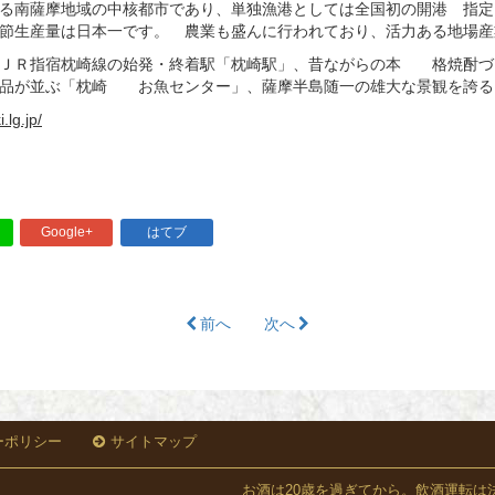
る南薩摩地域の中核都市であり、単独漁港としては全国初の開港 指定
節生産量は日本一です。 農業も盛んに行われており、活力ある地場産
るＪＲ指宿枕崎線の始発・終着駅「枕崎駅」、昔ながらの本 格焼酎づ
産品が並ぶ「枕崎 お魚センター」、薩摩半島随一の雄大な景観を誇る
.lg.jp/
Google+
はてブ
前へ
次へ
ーポリシー
サイトマップ
お酒は20歳を過ぎてから。飲酒運転は