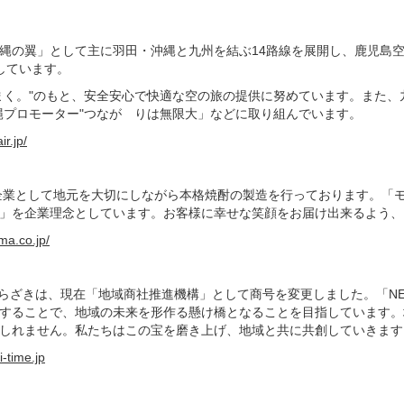
縄の翼」として主に羽田・沖縄と九州を結ぶ
14
路線を展開し、鹿児島
しています。
まく。"のもと、安全安心で快適な空の旅の提供に努めています。また、
縄プロモーター"つなが りは無限大」などに取り組んでいます。
r.jp/
企業として地元を大切にしながら本格焼酎の製造を行っております。「
」を企業理念としています。お客様に幸せな笑顔をお届け出来るよう、
ma.co.jp/
らざきは、現在「地域商社推進機構」として商号を変更しました。「
NE
することで、地域の未来を形作る懸け橋となることを目指しています。
しれません。私たちはこの宝を磨き上げ、地域と共に共創していきます
-time.jp