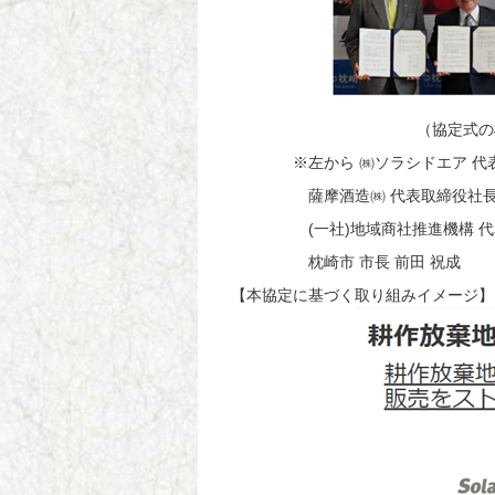
（協定式の様子
※左から ㈱ソラシドエア 代表取
薩摩酒造㈱ 代表取締役社長 本
(一社)地域商社推進機構 代表理
枕崎市 市長 前田 祝成
【本協定に基づく取り組みイメージ】