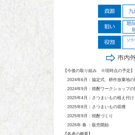
【今後の取り組み ※現時点の予定】
2024
年
6
月：協定式、耕作放棄地の
2024
年
9
月：焼酎ワークショップの
2025
年
4
月：さつまいもの植え付け
2025
年
8
月：さつまいもの収穫
2025
年
9
月：焼酎づくり
2026
年 春
：販売開始
【各者の概要】