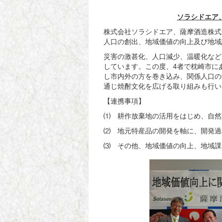
ソラシドエア
株式会社ソラシドエア、薩摩酒造株式
人口の創出、地域価値の向上及び地域
災害の激甚化、人口減少、温暖化など
しています。この度、
4
者で枕崎市に
し市内外の方を巻き込み、関係人口の
通じ焼酎文化を広げる取り組みも行い
【連携事項】
⑴ 耕作放棄地の活用をはじめ、自然
⑵ 地元特産品の開発を軸に、開発過
⑶ その他、地域価値の向上、地域課