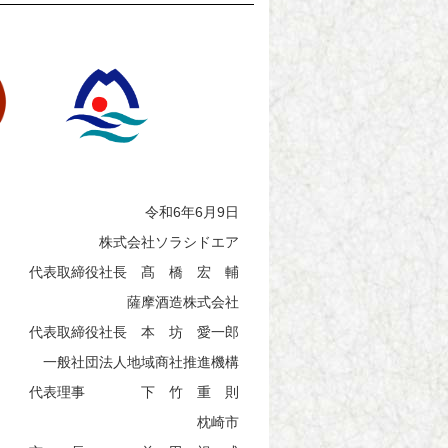
令和
6
年
6
月
9
日
株式会社ソラシドエア
代表取締役社長 髙 橋 宏 輔
薩摩酒造株式会社
代表取締役社長 本 坊 愛一郎
一般社団法人地域商社推進機構
代表理事 下 竹 重 則
枕崎市