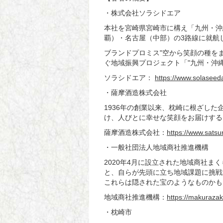
・株式会社ソラシドエア
本社を宮崎県宮崎市に構え「九州・沖
覇）・名古屋（中部）の
3
路線に就航
ブランドプロミス"空から笑顔の種を
ぐ地域振興プロジェクト「"九州・沖
ソラシドエア：
https://www.solaseedai
・薩摩酒造株式会社
1936
年の創業以来、枕崎に根ざした
け、人びとに幸せな笑顔をお届けする
薩摩酒造株式会社：
https://www.satsu
・一般社団法人地域商社推進機構
2020年
4
月に設立された地域商社まく
と、自らが先頭に立ち地域課題に挑戦
これらは隠された宝のようなものかも
地域商社推進機構：
https://makurazaki
・枕崎市