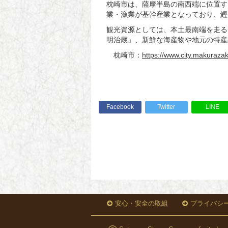
枕崎市は、薩摩半島の南西端に位置す
業・漁業が基幹産業となっており、鰹
観光資源としては、本土最南端を走
明治蔵」、新鮮な海産物や地元の特
枕崎市：
https://www.city.makurazaki
Facebook
Twitter
LINE
安心・安全の取組
プライバシ