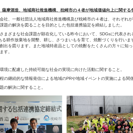
、薩摩酒造、地域商社推進機構、枕崎市の４者が
地域価値向上に関する
会社、一般社団法人地域商社推進機構及び枕崎市の４者は、それぞれが
課題の解決を図ることを目的とした包括連携協定を締結しました。
さまざまな社会課題が顕在化している昨今において、
SDGs
に代表され
ある耕作放棄地を開墾、耕し、さつまいもを育て、焼酎づくりを行いま
創出を図ります。また地域特産品としての焼酎をたくさんの方々に知っ
ます。
環境に配慮した持続可能な社会の実現に向けた活動に関すること。
程の継続的な情報発信による地域のPRや地域イベントの実施による関
題の解決に関すること。