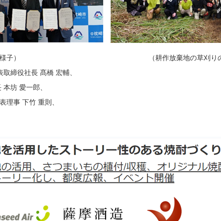
） （耕作放棄地の草刈りの様
締役社長 髙橋 宏輔、
坊 愛一郎、
事 下竹 重則、