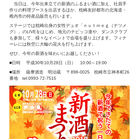
当日は、今年出来立ての新酒のふるまい酒に加え、社員手
作りの料理ブースを出店するほか、枕崎友好都市の北海道・
稚内市の特産品販売も行います。
ステージでは枕崎出身の女性デュオ「ｎｕｔｍｅｇ（ナツメ
グ）」のLIVEをはじめ、地元のチビッコ達や、ダンスクラブ
も参加して、様々なイベントで会場を盛り上げます。フィナ
ーレには秋空に大輪の花火を打ち上げます。
ぜひ、今年の新酒を味わいにお越しください！
■日時 平成30年10月28日（日） 10:00～19:00
■場所 薩摩酒造 明治蔵 〒898-0025 枕崎市立神本町26
番地 tel:0993-72-7515