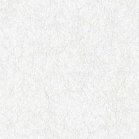
©
Satsuma Shuzo Company limited.
お酒は20歳を過ぎてから。飲酒運転は、
妊娠中や授乳期の飲酒は、胎児・乳児の発
があります。
お酒は適量を。